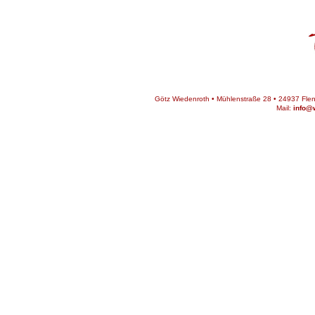
Götz Wiedenroth • Mühlenstraße 28 • 24937 Flens
Mail:
info@w