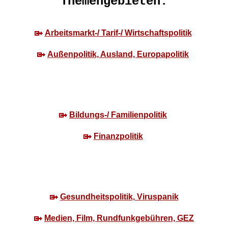
Themengebieten:
Arbeitsmarkt-/ Tarif-/ Wirtschaftspolitik
Außenpolitik, Ausland, Europapolitik
Bildungs-/ Familienpolitik
Finanzpolitik
Gesundheitspolitik, Viruspanik
Medien, Film, Rundfunkgebühren, GEZ