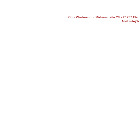
Götz Wiedenroth • Mühlenstraße 28 • 24937 Flens
Mail:
info@w