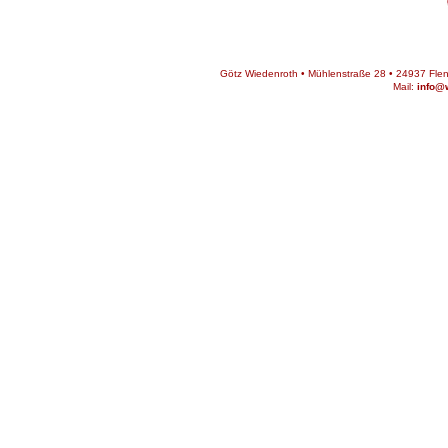
Götz Wiedenroth • Mühlenstraße 28 • 24937 Flens
Mail:
info@w