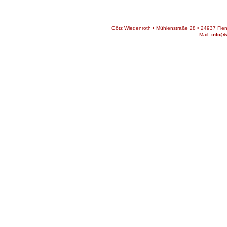
Götz Wiedenroth • Mühlenstraße 28 • 24937 Flens
Mail:
info@w