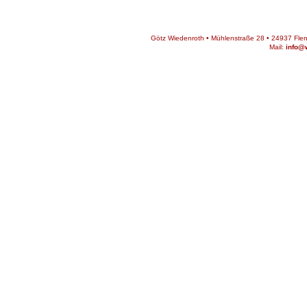
Götz Wiedenroth • Mühlenstraße 28 • 24937 Flens
Mail:
info@w