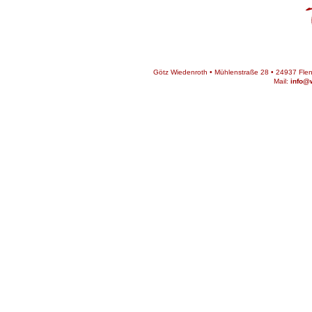
Götz Wiedenroth • Mühlenstraße 28 • 24937 Flens
Mail:
info@w