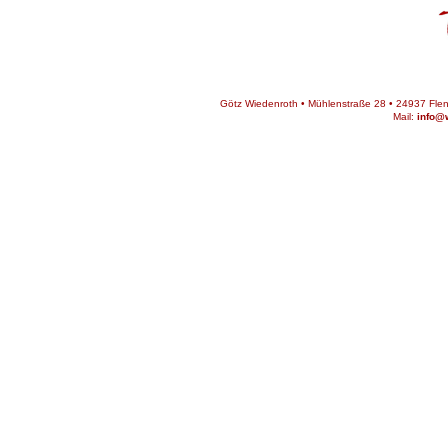
Götz Wiedenroth • Mühlenstraße 28 • 24937 Flens
Mail:
info@w