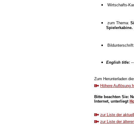
Wirtschafts-Ka
zum Thema:
S
Spielerkabine.
Bildunterschrif
English title:
--
Zum Herunterladen diese
Höhere Auflösung h
Bitte beachten Sie: N
Internet, unterliegt
Ho
zur Liste der aktue
zur Liste der ältere