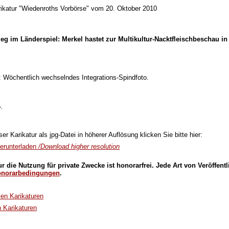
rikatur "Wiedenroths Vorbörse" vom 20. Oktober 2010
ieg im Länderspiel: Merkel hastet zur Multikultur-Nacktfleischbeschau in
t: Wöchentlich wechselndes Integrations-Spindfoto.
-.
r Karikatur als jpg-Datei in höherer Auflösung klicken Sie bitte hier:
erunterladen
/Download higher resolution
ur die Nutzung für private Zwecke ist honorarfrei. Jede Art von Veröffen
norarbedingungen
.
llen Karikaturen
n Karikaturen