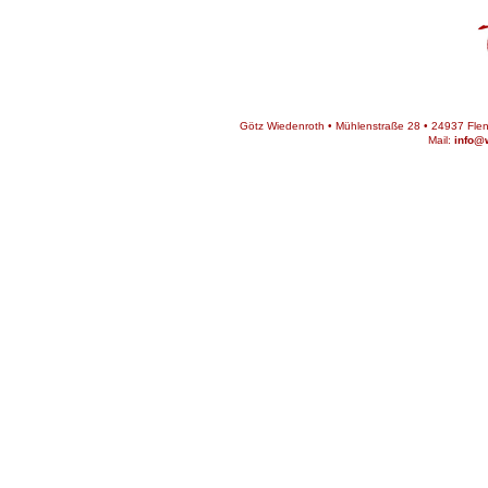
Götz Wiedenroth • Mühlenstraße 28 • 24937 Flens
Mail:
info@w