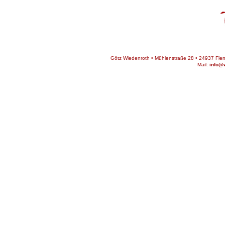
Götz Wiedenroth • Mühlenstraße 28 • 24937 Flens
Mail:
info@w