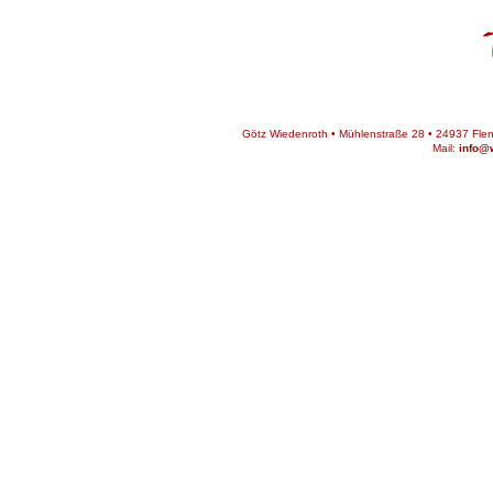
Götz Wiedenroth • Mühlenstraße 28 • 24937 Flens
Mail:
info@w