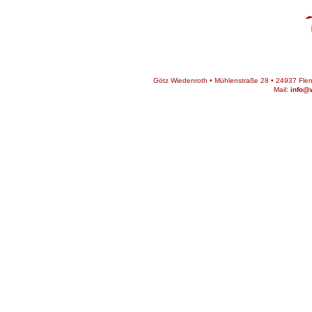
Götz Wiedenroth • Mühlenstraße 28 • 24937 Flens
Mail:
info@w