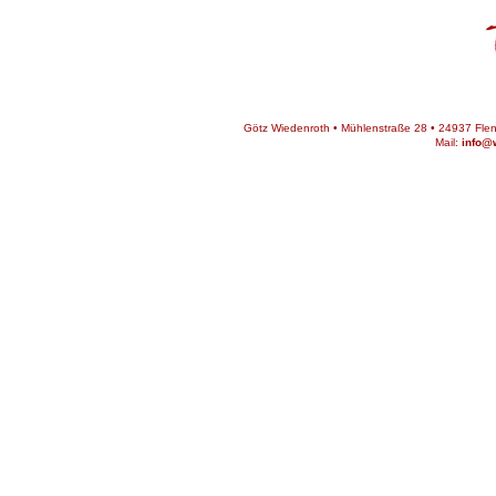
Götz Wiedenroth • Mühlenstraße 28 • 24937 Flens
Mail:
info@w