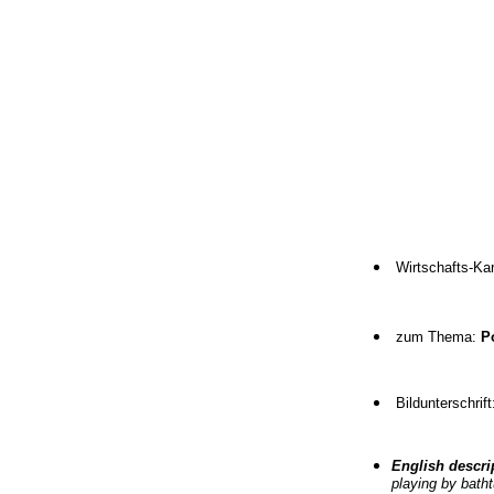
Wirtschafts-Ka
zum Thema:
P
Bildunterschri
English descri
playing by batht