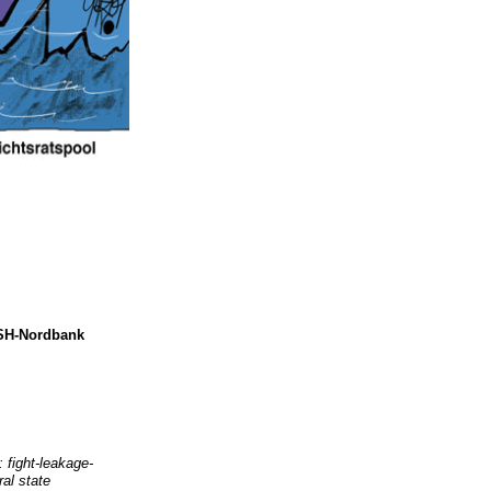
HSH-Nordbank
 fight-leakage-
ral state