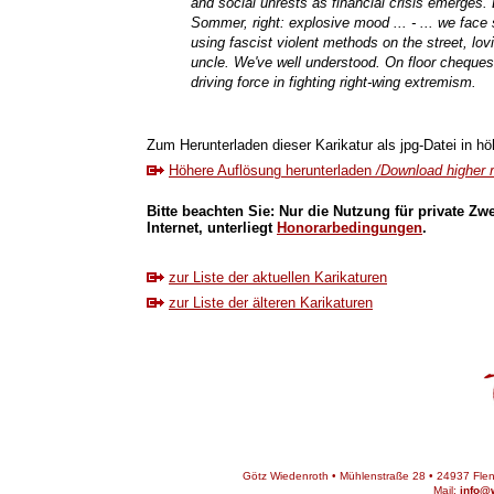
and social unrests as financial crisis emerges.
Sommer, right: explosive mood ... - ... we face 
using fascist violent methods on the street, lov
uncle. We've well understood. On floor cheques 
driving force in fighting right-wing extremism.
Zum Herunterladen dieser Karikatur als jpg-Datei in höh
Höhere Auflösung herunterladen
/Download higher r
Bitte beachten Sie: Nur die Nutzung für private Zw
Internet, unterliegt
Honorarbedingungen
.
zur Liste der aktuellen Karikaturen
zur Liste der älteren Karikaturen
Götz Wiedenroth • Mühlenstraße 28 • 24937 Flens
Mail:
info@w