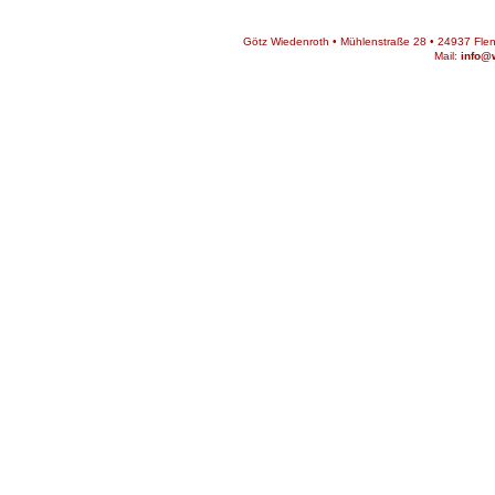
Götz Wiedenroth • Mühlenstraße 28 • 24937 Flens
Mail:
info@w