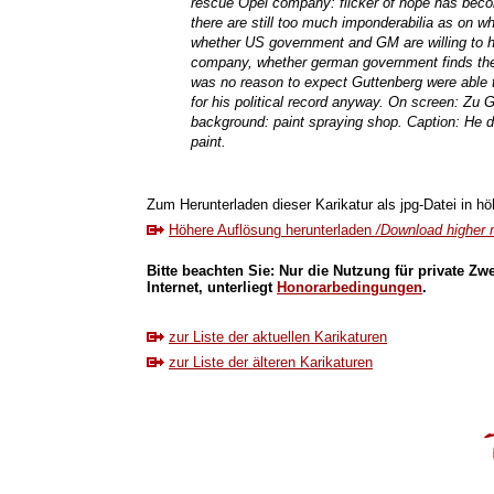
rescue Opel company: flicker of hope has beco
there are still too much imponderabilia as on 
whether US government and GM are willing to h
company, whether german government finds the
was no reason to expect Guttenberg were able to 
for his political record anyway. On screen: Zu
background: paint spraying shop. Caption: He do
paint.
Zum Herunterladen dieser Karikatur als jpg-Datei in höh
Höhere Auflösung herunterladen
/Download higher r
Bitte beachten Sie: Nur die Nutzung für private Zw
Internet, unterliegt
Honorarbedingungen
.
zur Liste der aktuellen Karikaturen
zur Liste der älteren Karikaturen