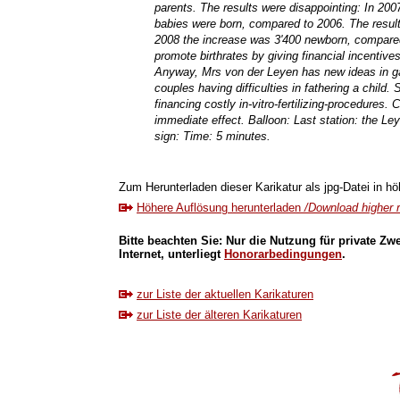
parents. The results were disappointing: In 2007
babies were born, compared to 2006. The results
2008 the increase was 3'400 newborn, compared 
promote birthrates by giving financial incentive
Anyway, Mrs von der Leyen has new ideas in gat
couples having difficulties in fathering a child
financing costly in-vitro-fertilizing-procedures.
immediate effect. Balloon: Last station: the Ley
sign: Time: 5 minutes.
Zum Herunterladen dieser Karikatur als jpg-Datei in höh
Höhere Auflösung herunterladen
/Download higher r
Bitte beachten Sie: Nur die Nutzung für private Zw
Internet, unterliegt
Honorarbedingungen
.
zur Liste der aktuellen Karikaturen
zur Liste der älteren Karikaturen