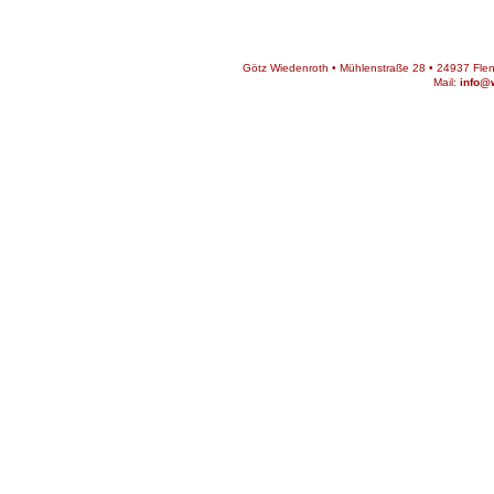
Götz Wiedenroth • Mühlenstraße 28 • 24937 Flens
Mail:
info@w