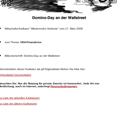
Wirtschafts-Karikatur "Wiedenroths Vorbörse" vom 17. März 2008
zum Thema:
USA-Finanzkrise
Bildunterschrift: Domino-Day an der Wallstreet
runterladen dieser Karikatur als gif-Originaldatei klicken Sie bitte hier:
riginaldatei herunterladen
 beachten Sie: Nur die Nutzung für private Zwecke ist honorarfrei. Jede Art von
fentlichung, auch im Internet, unterliegt
Honorarbedingungen
.
ur Liste der aktuellen Karikaturen
ur Liste der älteren Karikaturen