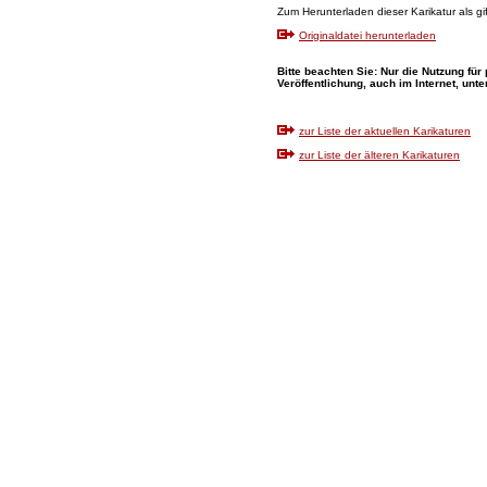
Zum Herunterladen dieser Karikatur als gif-
Originaldatei herunterladen
Bitte beachten Sie: Nur die Nutzung für
Veröffentlichung, auch im Internet, unte
zur Liste der aktuellen Karikaturen
zur Liste der älteren Karikaturen