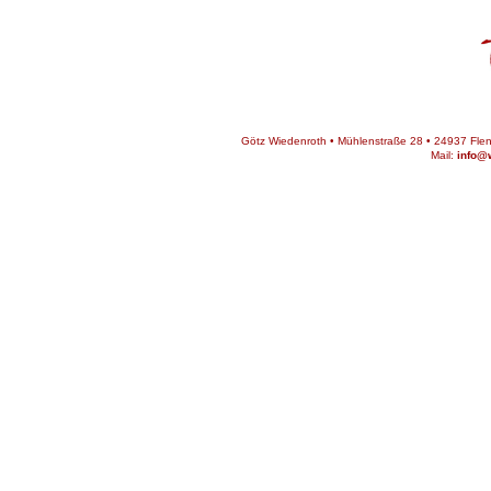
Götz Wiedenroth • Mühlenstraße 28 • 24937 Flens
Mail:
info@w