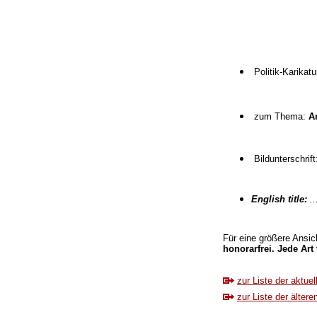
Politik-Karikat
zum Thema:
A
Bildunterschri
English title:
..
Für eine größere Ansich
honorarfrei. Jede Art
zur Liste der aktue
zur Liste der ältere