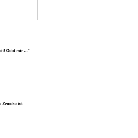
t! Gebt mir ..."
e Zwecke ist