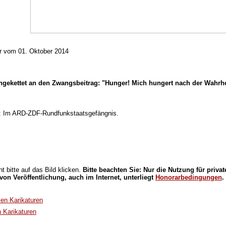
ur vom 01. Oktober 2014
ngekettet an den Zwangsbeitrag: "Hunger! Mich hungert nach der Wahrhei
ft: Im ARD-ZDF-Rundfunkstaatsgefängnis.
.
t bitte auf das Bild klicken.
Bitte beachten Sie: Nur die Nutzung für privat
 von Veröffentlichung, auch im Internet, unterliegt
Honorarbedingungen
.
llen Karikaturen
n Karikaturen