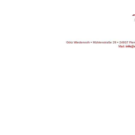
Götz Wiedenroth • Mühlenstraße 28 • 24937 Flens
Mail:
info@w