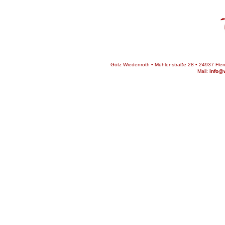
Götz Wiedenroth • Mühlenstraße 28 • 24937 Flens
Mail:
info@w