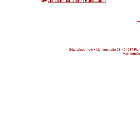
zur Liste der älteren Karikaturen
Götz Wiedenroth • Mühlenstraße 28 • 24937 Flens
Mail:
info@w