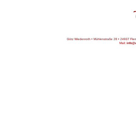
Götz Wiedenroth • Mühlenstraße 28 • 24937 Flens
Mail:
info@w