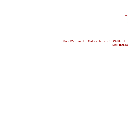
Götz Wiedenroth • Mühlenstraße 28 • 24937 Flens
Mail:
info@w