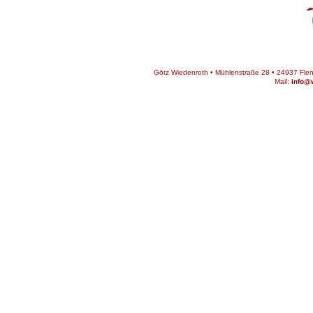
Götz Wiedenroth • Mühlenstraße 28 • 24937 Flens
Mail:
info@w