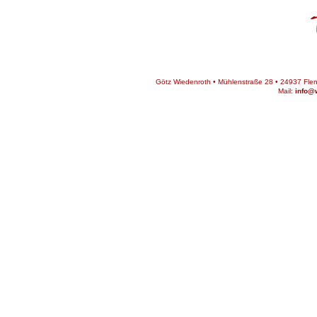
Götz Wiedenroth • Mühlenstraße 28 • 24937 Flens
Mail:
info@w