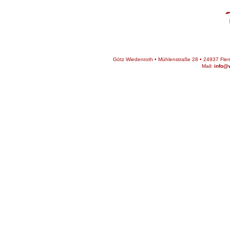
Götz Wiedenroth • Mühlenstraße 28 • 24937 Flens
Mail:
info@w