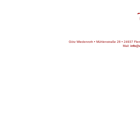
Götz Wiedenroth • Mühlenstraße 28 • 24937 Flens
Mail:
info@w