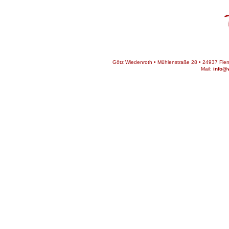
Götz Wiedenroth • Mühlenstraße 28 • 24937 Flens
Mail:
info@w