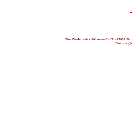
Götz Wiedenroth • Mühlenstraße 28 • 24937 Flens
Mail:
info@w