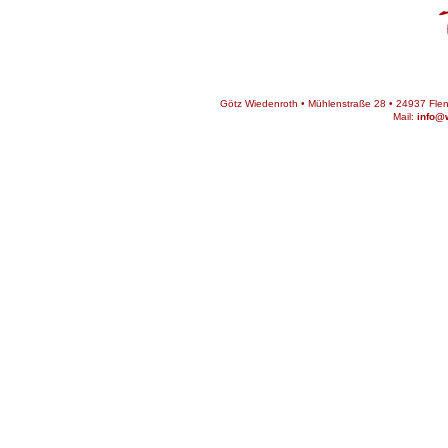
Götz Wiedenroth • Mühlenstraße 28 • 24937 Flens
Mail:
info@w