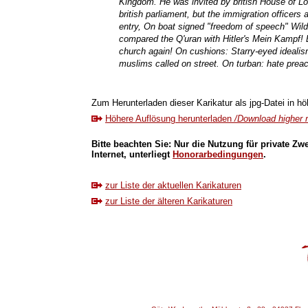
Kingdom. He was invited by british House of Lord
british parliament, but the immigration officer
entry, On boat signed "freedom of speech" Wilde
compared the Q'uran with Hitler's Mein Kampf! B
church again! On cushions: Starry-eyed idealis
muslims called on street. On turban: hate preac
Zum Herunterladen dieser Karikatur als jpg-Datei in höh
Höhere Auflösung herunterladen
/Download higher r
Bitte beachten Sie: Nur die Nutzung für private Zw
Internet, unterliegt
Honorarbedingungen
.
zur Liste der aktuellen Karikaturen
zur Liste der älteren Karikaturen