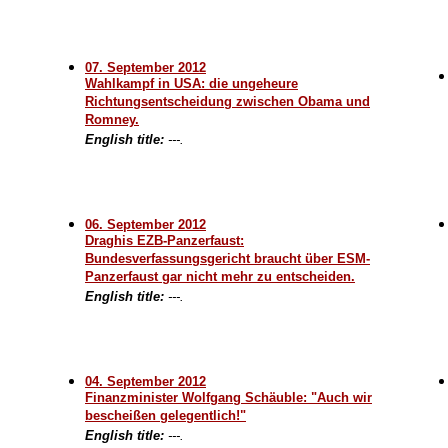
07. September 2012
Wahlkampf in USA: die ungeheure
Richtungsentscheidung zwischen Obama und
Romney.
English title:
---.
06. September 2012
Draghis EZB-Panzerfaust:
Bundesverfassungsgericht braucht über ESM-
Panzerfaust gar nicht mehr zu entscheiden.
English title:
---.
04. September 2012
Finanzminister Wolfgang Schäuble: "Auch wir
bescheißen gelegentlich!"
English title:
---.