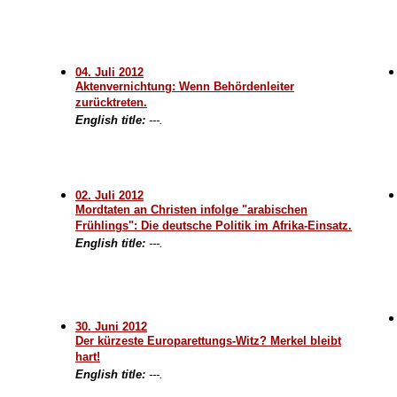
04. Juli 2012
Aktenvernichtung: Wenn Behördenleiter
zurücktreten.
English title:
---.
02. Juli 2012
Mordtaten an Christen infolge "arabischen
Frühlings": Die deutsche Politik im Afrika-Einsatz.
English title:
---.
30. Juni 2012
Der kürzeste Europarettungs-Witz? Merkel bleibt
hart!
English title:
---.