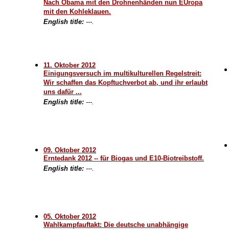
Nach Obama mit den Drohnenhänden nun EUropa
mit den Kohleklauen.
English title:
---.
11. Oktober 2012
Einigungsversuch im multikulturellen Regelstreit:
Wir schaffen das Kopftuchverbot ab, und ihr erlaubt
uns dafür ...
English title:
---.
09. Oktober 2012
Erntedank 2012 -- für Biogas und E10-Biotreibstoff.
English title:
---.
05. Oktober 2012
Wahlkampfauftakt: Die deutsche unabhängige