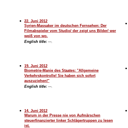
22. Juni 2012
Syrien-Massaker im deutschen Fernsehen: Der
Filmabspieler vom Studio/ der zeigt uns Bilder/ wer
weiß von wo.
English title:
---.
19. Juni 2012
Biometrie-Manie des Staates: "Allgemeine
Verkehrskontrolle! Sie haben sich sofort
auszuziehen!"
English title:
---.
14. Juni 2012
Warum in der Presse nie von Aufmärschen
steuerfinanzierter linker Schlägertruppen zu lesen
ist.