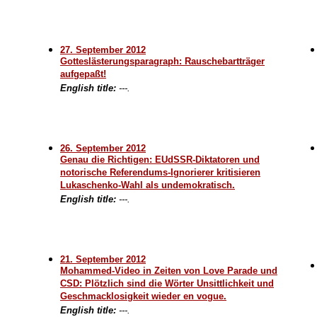
27. September 2012
Gotteslästerungsparagraph: Rauschebartträger
aufgepaßt!
English title:
---.
26. September 2012
Genau die Richtigen: EUdSSR-Diktatoren und
notorische Referendums-Ignorierer kritisieren
Lukaschenko-Wahl als undemokratisch.
English title:
---.
21. September 2012
Mohammed-Video in Zeiten von Love Parade und
CSD: Plötzlich sind die Wörter Unsittlichkeit und
Geschmacklosigkeit wieder en vogue.
English title:
---.