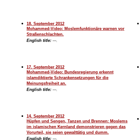
18. September 2012
Mohammed-Video: Moslemfunktionäre warnen vor
Straßenschlachten.
English title:
---.
17. September 2012
Mohammed-Video: Bundesregierung erkennt
islamdiktierte Schrankensetzungen für die
Meinungsfreiheit an.
English title:
---.
14. September 2012
Hüpfen und Sengen, Tanzen und Brennen: Moslems
im islamischen Kernland demonstrieren gegen das
Vorurteil, sie seien gewalttätig und dumm.
English title:
---.