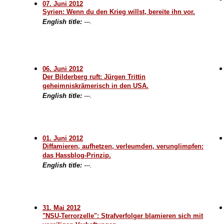
07. Juni 2012
Syrien: Wenn du den Krieg willst, bereite ihn vor.
English title:
---.
06. Juni 2012
Der Bilderberg ruft: Jürgen Trittin
geheimniskrämerisch in den USA.
English title:
---.
01. Juni 2012
Diffamieren, aufhetzen, verleumden, verunglimpfen:
das Hassblog-Prinzip.
English title:
---.
31. Mai 2012
"NSU-Terrorzelle": Strafverfolger blamieren sich mit