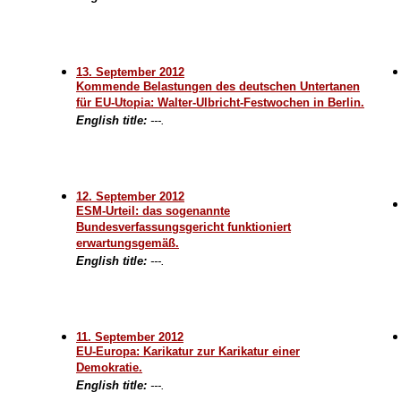
13. September 2012
Kommende Belastungen des deutschen Untertanen
für EU-Utopia: Walter-Ulbricht-Festwochen in Berlin.
English title:
---.
12. September 2012
ESM-Urteil: das sogenannte
Bundesverfassungsgericht funktioniert
erwartungsgemäß.
English title:
---.
11. September 2012
EU-Europa: Karikatur zur Karikatur einer
Demokratie.
English title:
---.