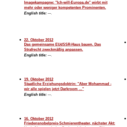
Imagekampagne: "Ich-will-Europa.de" wirbt mit
mehr oder weniger kompetenten Prominenten.
English title:
---.
22. Oktober 2012
Das gemeinsame EUdSSR-Haus bauen. Das
Strafrecht zweckmäßig anpassen.
English title:
---.
19. Oktober 2012
Staatliche Erziehungsdoktrin: "Aber Mohammad -
wir alle spielen jetzt Darkroom ..."
English title:
---.
16. Oktober 2012
Friedensnobelpreis-Schmierentheater, nächster Akt: