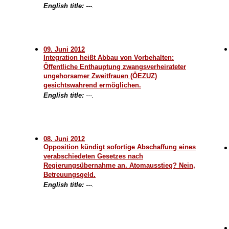
English title:
---.
09. Juni 2012
Integration heißt Abbau von Vorbehalten:
Öffentliche Enthauptung zwangsverheirateter
ungehorsamer Zweitfrauen (ÖEZUZ)
gesichtswahrend ermöglichen.
English title:
---.
08. Juni 2012
Opposition kündigt sofortige Abschaffung eines
verabschiedeten Gesetzes nach
Regierungsübernahme an. Atomausstieg? Nein,
Betreuungsgeld.
English title:
---.