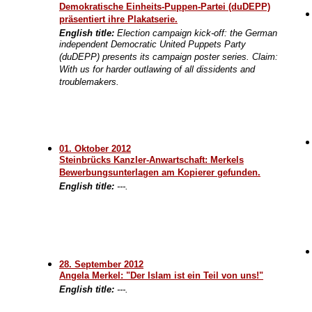
Demokratische Einheits-Puppen-Partei (duDEPP)
präsentiert ihre Plakatserie.
English title:
Election campaign kick-off: the German
independent Democratic United Puppets Party
(duDEPP) presents its campaign poster series. Claim:
With us for harder outlawing of all dissidents and
troublemakers.
01. Oktober 2012
Steinbrücks Kanzler-Anwartschaft: Merkels
Bewerbungsunterlagen am Kopierer gefunden.
English title:
---.
28. September 2012
Angela Merkel: "Der Islam ist ein Teil von uns!"
English title:
---.