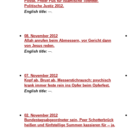
Posse. Freier Fuß für islamische Tottreter.
Politische Justiz 2012.
English title:
---.
08. November 2012
Allah anrufen beim Abmessern, vor Gericht dann
von Jesus reden.
English title:
---.
07. November 2012
Kopf ab, Brust ab, Messerstichrausch: psychisch
krank immer feste rein ins Opfer beim Opferfest.
English title:
---.
02. November 2012
Bundestagsabgeordneter sein, Peer Schotterbrück
heißen und fünfstellige Summen kassieren für -- ja,