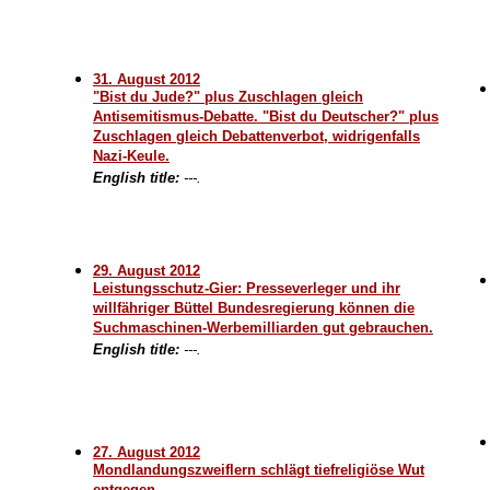
31. August 2012
"Bist du Jude?" plus Zuschlagen gleich
Antisemitismus-Debatte. "Bist du Deutscher?" plus
Zuschlagen gleich Debattenverbot, widrigenfalls
Nazi-Keule.
English title:
---.
29. August 2012
Leistungsschutz-Gier: Presseverleger und ihr
willfähriger Büttel Bundesregierung können die
Suchmaschinen-Werbemilliarden gut gebrauchen.
English title:
---.
27. August 2012
Mondlandungszweiflern schlägt tiefreligiöse Wut