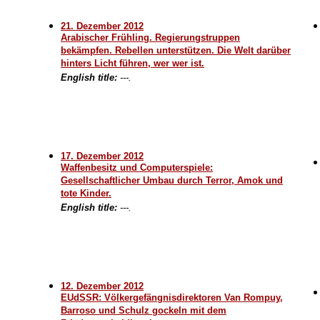
21. Dezember 2012
Arabischer Frühling. Regierungstruppen
bekämpfen. Rebellen unterstützen. Die Welt darüber
hinters Licht führen, wer wer ist.
English title:
---.
17. Dezember 2012
Waffenbesitz und Computerspiele:
Gesellschaftlicher Umbau durch Terror, Amok und
tote Kinder.
English title:
---.
12. Dezember 2012
EUdSSR: Völkergefängnisdirektoren Van Rompuy,
Barroso und Schulz gockeln mit dem