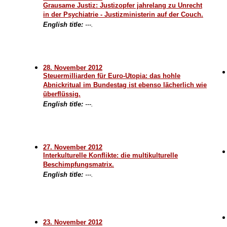
Grausame Justiz: Justizopfer jahrelang zu Unrecht
in der Psychiatrie - Justizministerin auf der Couch.
English title:
---.
28. November 2012
Steuermilliarden für Euro-Utopia: das hohle
Abnickritual im Bundestag ist ebenso lächerlich wie
überflüssig.
English title:
---.
27. November 2012
Interkulturelle Konflikte: die multikulturelle
Beschimpfungsmatrix.
English title:
---.
23. November 2012