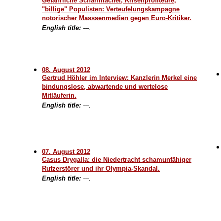
Gefährliche Scharfmacher, Krisenprofiteure,
"billige" Populisten: Verteufelungskampagne
notorischer Masssenmedien gegen Euro-Kritiker.
English title:
---.
08. August 2012
Gertrud Höhler im Interview: Kanzlerin Merkel eine
bindungslose, abwartende und wertelose
Mitläuferin.
English title:
---.
07. August 2012
Casus Drygalla: die Niedertracht schamunfähiger
Rufzerstörer und ihr Olympia-Skandal.
English title:
---.