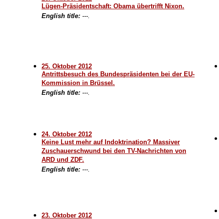
Lügen-Präsidentschaft: Obama übertrifft Nixon.
English title:
---.
25. Oktober 2012
Antrittsbesuch des Bundespräsidenten bei der EU-
Kommission in Brüssel.
English title:
---.
24. Oktober 2012
Keine Lust mehr auf Indoktrination? Massiver
Zuschauerschwund bei den TV-Nachrichten von
ARD und ZDF.
English title:
---.
23. Oktober 2012