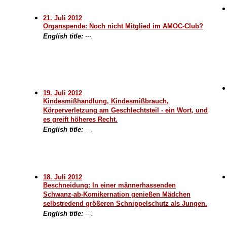
21. Juli 2012
Organspende: Noch nicht Mitglied im AMOC-Club?
English title:
---.
19. Juli 2012
Kindesmißhandlung, Kindesmißbrauch,
Körperverletzung am Geschlechtsteil - ein Wort, und
es greift höheres Recht.
English title:
---.
18. Juli 2012
Beschneidung: In einer männerhassenden
Schwanz-ab-Komikernation genießen Mädchen
selbstredend größeren Schnippelschutz als Jungen.
English title:
---.