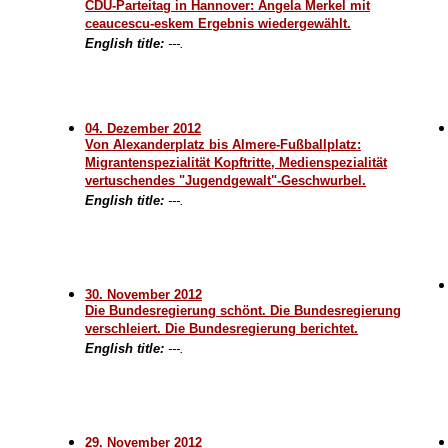
CDU-Parteitag in Hannover: Angela Merkel mit
ceaucescu-eskem Ergebnis wiedergewählt.
English title:
---.
04. Dezember 2012
Von Alexanderplatz bis Almere-Fußballplatz:
Migrantenspezialität Kopftritte, Medienspezialität
vertuschendes "Jugendgewalt"-Geschwurbel.
English title:
---.
30. November 2012
Die Bundesregierung schönt. Die Bundesregierung
verschleiert. Die Bundesregierung berichtet.
English title:
---.
29. November 2012