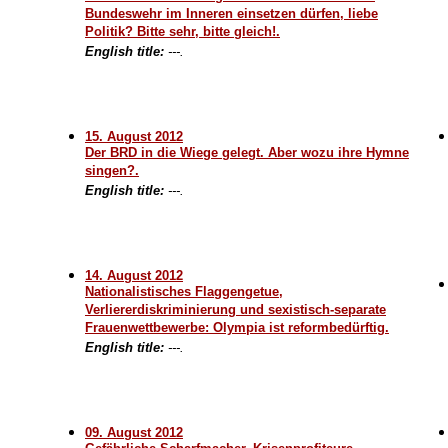
Bundeswehr im Inneren einsetzen dürfen, liebe
Politik? Bitte sehr, bitte gleich!.
English title:
---.
15. August 2012
Der BRD in die Wiege gelegt. Aber wozu ihre Hymne
singen?.
English title:
---.
14. August 2012
Nationalistisches Flaggengetue,
Verliererdiskriminierung und sexistisch-separate
Frauenwettbewerbe: Olympia ist reformbedürftig.
English title:
---.
09. August 2012