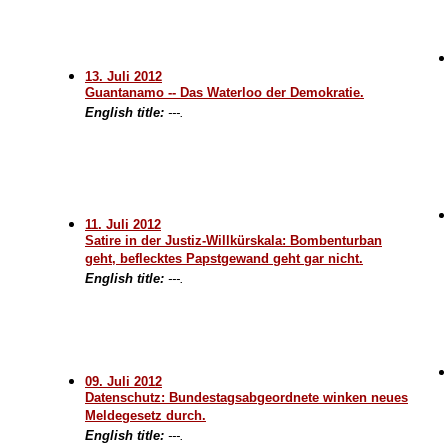
13. Juli 2012
Guantanamo -- Das Waterloo der Demokratie.
English title:
---.
11. Juli 2012
Satire in der Justiz-Willkürskala: Bombenturban
geht, beflecktes Papstgewand geht gar nicht.
English title:
---.
09. Juli 2012
Datenschutz: Bundestagsabgeordnete winken neues
Meldegesetz durch.
English title:
---.