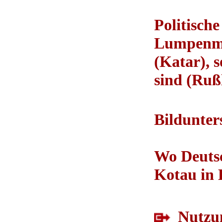
Politisch
Lumpenmed
(Katar), 
sind (Ruß
Bildunters
Wo Deutsc
Kotau in 
Nutzun