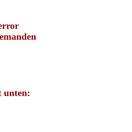
error
 jemanden
t unten: