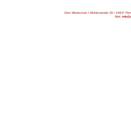
Götz Wiedenroth • Mühlenstraße 28 • 24937 Flens
Mail:
info@w